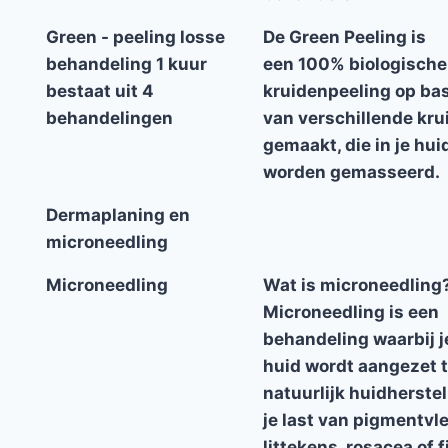
Green - peeling losse
De Green Peeling is
behandeling 1 kuur
een 100% biologische
bestaat uit 4
kruidenpeeling op ba
behandelingen
van verschillende kru
gemaakt, die in je hui
worden gemasseerd.
Dermaplaning en
microneedling
Microneedling
Wat is microneedling
Microneedling is een
behandeling waarbij j
huid wordt aangezet t
natuurlijk huidherstel
je last van pigmentvl
littekens, rosacea of f