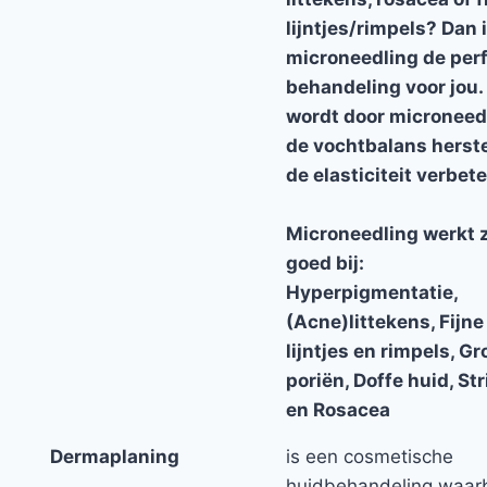
lijntjes/rimpels? Dan 
microneedling de per
behandeling voor jou.
wordt door microneed
de vochtbalans herst
de elasticiteit verbete
Microneedling werkt 
goed bij:
Hyperpigmentatie,
(Acne)littekens, Fijne
lijntjes en rimpels, Gr
poriën, Doffe huid, Str
en Rosacea
Dermaplaning
is een cosmetische
huidbehandeling waarb